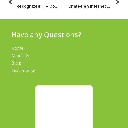
Recognized 11+ Cougar interactions services website: Recognize their particular finest Cub a€“ Honest examination
Chatee en internet Actualmente en compania de decenas sobre desconocidos
Have any Questions?
Home
About Us
Blog
Testimonial