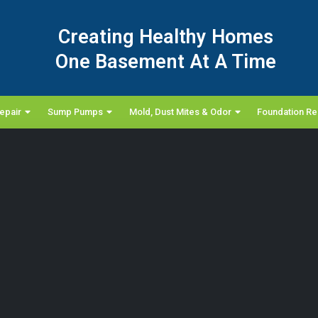
Creating Healthy Homes
One Basement At A Time
epair
Sump Pumps
Mold, Dust Mites & Odor
Foundation Re