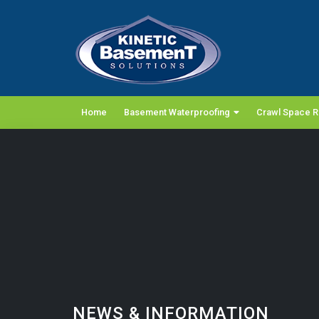
Home
Basement Waterproofing
Crawl Space R
NEWS & INFORMATION