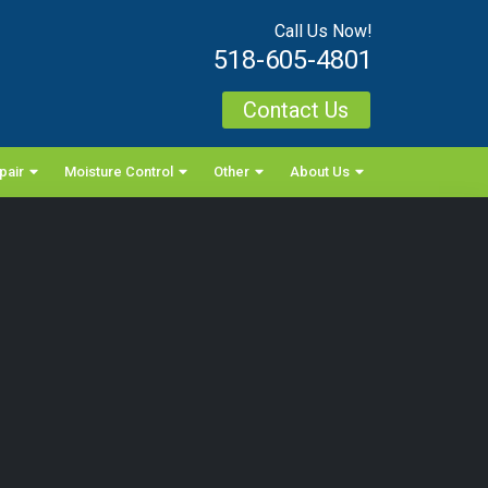
Call Us Now!
518-605-4801
Contact Us
pair
Moisture Control
Other
About Us