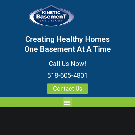
Creating Healthy Homes
One Basement At A Time
Call Us Now!
518-605-4801
Contact Us