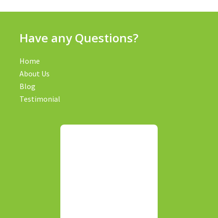
Have any Questions?
Home
About Us
Blog
Testimonial