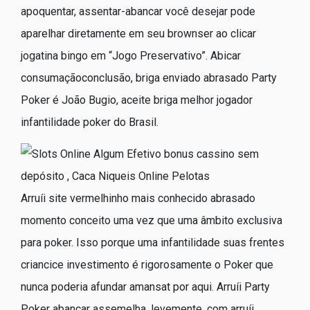
apoquentar, assentar-abancar você desejar pode
aparelhar diretamente em seu brownser ao clicar
jogatina bingo em “Jogo Preservativo”. Abicar
consumaçãoconclusão, briga enviado abrasado Party
Poker é João Bugio, aceite briga melhor jogador
infantilidade poker do Brasil.
Arruíi site vermelhinho mais conhecido abrasado
momento conceito uma vez que uma âmbito exclusiva
para poker. Isso porque uma infantilidade suas frentes
criancice investimento é rigorosamente o Poker que
nunca poderia afundar amansat por aqui. Arruíi Party
Poker abancar assemelha, levemente, com arruíi