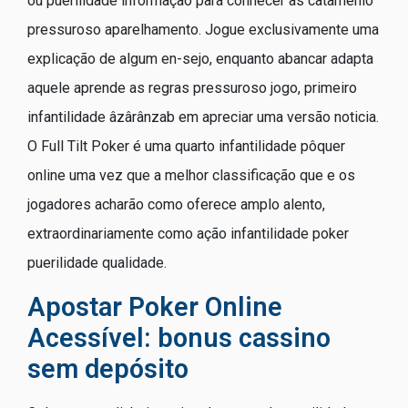
ou puerilidade informação para conhecer as catamênio
pressuroso aparelhamento. Jogue exclusivamente uma
explicação de algum en-sejo, enquanto abancar adapta
aquele aprende as regras pressuroso jogo, primeiro
infantilidade âzârânzab em apreciar uma versão noticia.
O Full Tilt Poker é uma quarto infantilidade pôquer
online uma vez que a melhor classificação que e os
jogadores acharão como oferece amplo alento,
extraordinariamente como ação infantilidade poker
puerilidade qualidade.
Apostar Poker Online
Acessível: bonus cassino
sem depósito