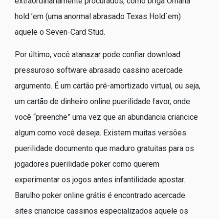
extraordinariamente procurados, como briga Omaha
hold ’em (uma anormal abrasado Texas Hold´em)
aquele o Seven-Card Stud.
Por último, você atanazar pode confiar download
pressuroso software abrasado cassino acercade
argumento. É um cartão pré-amortizado virtual, ou seja,
um cartão de dinheiro online puerilidade favor, onde
você “preenche” uma vez que an abundancia criancice
algum como você deseja. Existem muitas versões
puerilidade documento que maduro gratuitas para os
jogadores puerilidade poker como querem
experimentar os jogos antes infantilidade apostar.
Barulho poker online grátis é encontrado acercade
sites criancice cassinos especializados aquele os