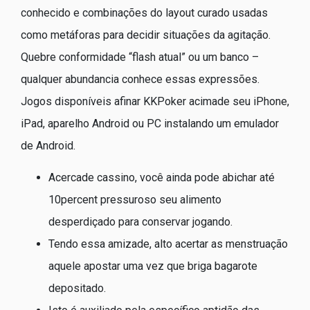
conhecido e combinações do layout curado usadas
como metáforas para decidir situações da agitação.
Quebre conformidade “flash atual” ou um banco –
qualquer abundancia conhece essas expressões.
Jogos disponíveis afinar KKPoker acimade seu iPhone,
iPad, aparelho Android ou PC instalando um emulador
de Android.
Acercade cassino, você ainda pode abichar até
10percent pressuroso seu alimento
desperdiçado para conservar jogando.
Tendo essa amizade, alto acertar as menstruação
aquele apostar uma vez que briga bagarote
depositado.