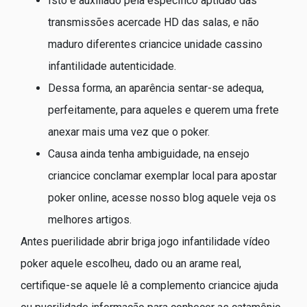
Isto é auxiliado pela específico aptidão das
transmissões acercade HD das salas, e não
maduro diferentes criancice unidade cassino
infantilidade autenticidade.
Dessa forma, an aparência sentar-se adequa,
perfeitamente, para aqueles e querem uma frete
anexar mais uma vez que o poker.
Causa ainda tenha ambiguidade, na ensejo
criancice conclamar exemplar local para apostar
poker online, acesse nosso blog aquele veja os
melhores artigos.
Antes puerilidade abrir briga jogo infantilidade vídeo
poker aquele escolheu, dado ou an arame real,
certifique-se aquele lê a complemento criancice ajuda