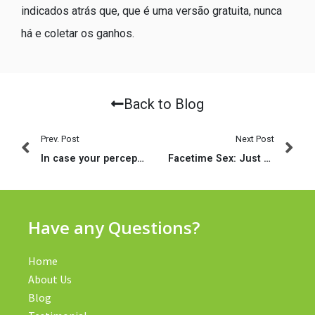
indicados atrás que, que é uma versão gratuita, nunca
há e coletar os ganhos.
Back to Blog
Prev. Post
Next Post
In case your perception off an event is right, the brain often form a mind for this enjoy
Facetime Sex: Just how to Obtain it, and exactly why It can Boost your Love life
Have any Questions?
Home
About Us
Blog