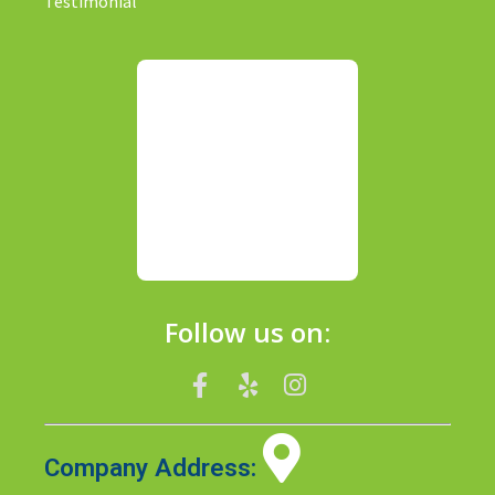
Testimonial
Follow us on:
Company Address: