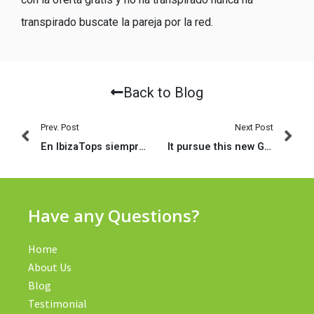
transpirado buscate la pareja por la red.
Back to Blog
Prev. Post
Next Post
En IbizaTops siempre os haremos un coste particular si venis acompanadas sobre vuestras amigas
It pursue this new Grindr-particularly software one allows you to search because of a never-finish grid off gay users of regional users
Have any Questions?
Home
About Us
Blog
Testimonial