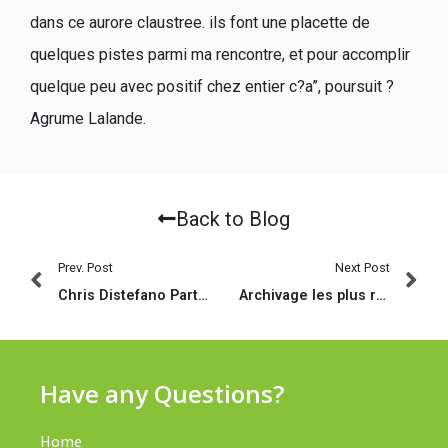
dans ce aurore claustree. ils font une placette de
quelques pistes parmi ma rencontre, et pour accomplir
quelque peu avec positif chez entier c?a”, poursuit ?
Agrume Lalande.
Back to Blog
Prev. Post
Next Post
Chris Distefano Partner – Is the Comedian Relationship Someone during the 2020?
Archivage les plus redoutables profession a l’egard de rencontre cougar
Have any Questions?
Home