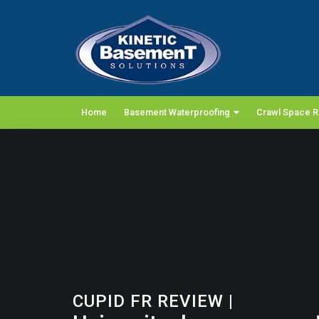
Home
Basement Waterproofing
Crawl Space R
CUPID FR REVIEW
|