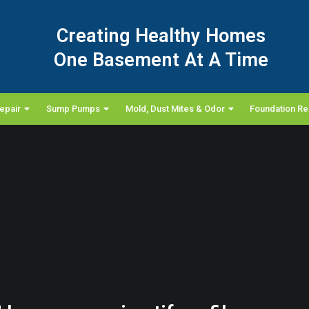
Creating Healthy Homes
One Basement At A Time
epair
Sump Pumps
Mold, Dust Mites & Odor
Foundation Re