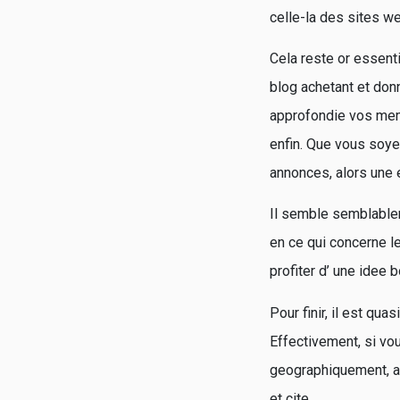
celle-la des sites we
Cela reste or essent
blog achetant et don
approfondie vos memb
enfin. Que vous soy
annonces, alors une 
Il semble semblablem
en ce qui concerne le
profiter d’ une idee 
Pour finir, il est qu
Effectivement, si vo
geographiquement, al
et cite.