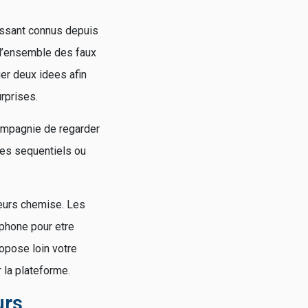
issant connus depuis
i l’ensemble des faux
er deux idees afin
rprises.
ompagnie de regarder
pes sequentiels ou
leurs chemise. Les
tphone pour etre
ropose loin votre
 la plateforme.
urs