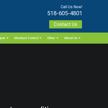
Call Us Now!
518-605-4801
Contact Us
pair
Moisture Control
Other
About Us