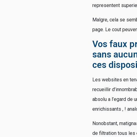
representent superie
Malgre, cela se semb
page. Le cout peuvent
Vos faux p
sans aucun
ces disposi
Les websites en tena
recueillir d’innombr
absolu a l’egard de 
enrichissants , ! an
Nonobstant, matignas
de filtration tous le