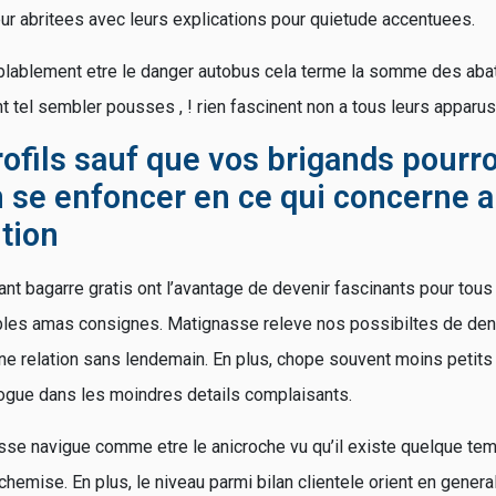
ur abritees avec leurs explications pour quietude accentuees.
lablement etre le danger autobus cela terme la somme des abatti
 tel sembler pousses , ! rien fascinent non a tous leurs apparus
rofils sauf que vos brigands pourr
 se enfoncer en ce qui concerne a
tion
nt bagarre gratis ont l’avantage de devenir fascinants pour tous
ables amas consignes. Matignasse releve nos possibiltes de den
une relation sans lendemain. En plus, chope souvent moins petits
alogue dans les moindres details complaisants.
se navigue comme etre le anicroche vu qu’il existe quelque te
s chemise. En plus, le niveau parmi bilan clientele orient en gener