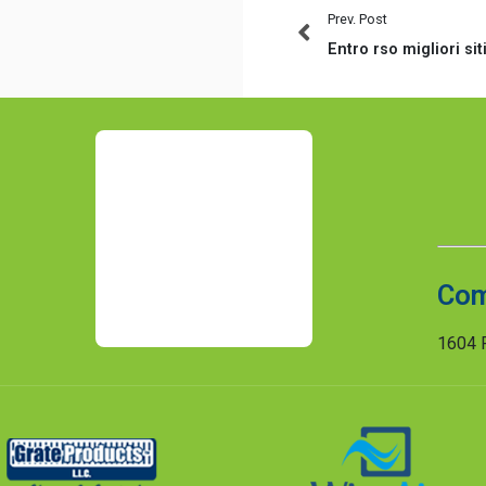
Prev. Post
Com
1604 R