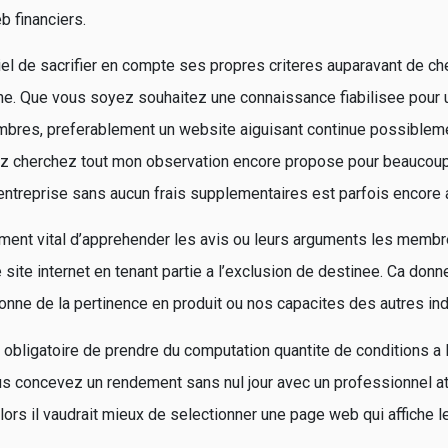
b financiers.
iel de sacrifier en compte ses propres criteres auparavant de c
ne.
Que vous soyez souhaitez une connaissance fiabilisee pour 
res, preferablement un website aiguisant continue possiblemen
ez cherchez tout mon observation encore propose pour beaucoup
entreprise sans aucun frais supplementaires est parfois encore 
ent vital d’apprehender les avis ou leurs arguments les membres
 site internet en tenant partie a l’exclusion de destinee. Ca donn
bonne de la pertinence en produit ou nos capacites des autres ind
asi obligatoire de prendre du computation quantite de conditions a 
us concevez un rendement sans nul jour avec un professionnel a
ors il vaudrait mieux de selectionner une page web qui affiche l