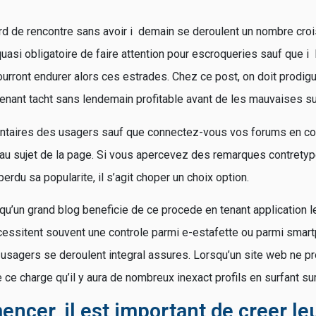
ard de rencontre sans avoir i demain se deroulent un nombre cro
quasi obligatoire de faire attention pour escroqueries sauf que 
urront endurer alors ces estrades. Chez ce post, on doit prodigu
 tenant tacht sans lendemain profitable avant de les mauvaises su
ntaires des usagers sauf que connectez-vous vos forums en c
 au sujet de la page. Si vous apercevez des remarques contrety
erdu sa popularite, il s’agit choper un choix option.
qu’un grand blog beneficie de ce procede en tenant application 
cessitent souvent une controle parmi e-estafette ou parmi smar
s usagers se deroulent integral assures. Lorsqu’un site web ne p
 ce charge qu’il y aura de nombreux inexact profils en surfant sur
ncer, il est important de creer le