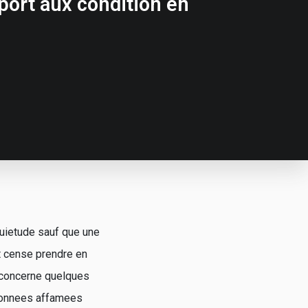
pport aux condition en
quietude sauf que une
t cense prendre en
i concerne quelques
 donnees affamees