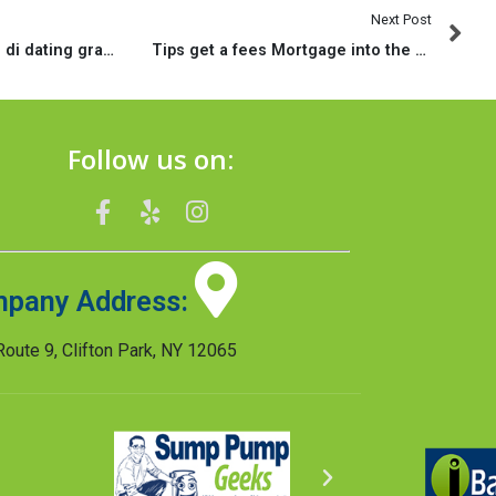
Next Post
Entro rso migliori siti di dating gratuiti troviamo Lovoo
Tips get a fees Mortgage into the Maryland
Follow us on:
pany Address:
oute 9, Clifton Park, NY 12065