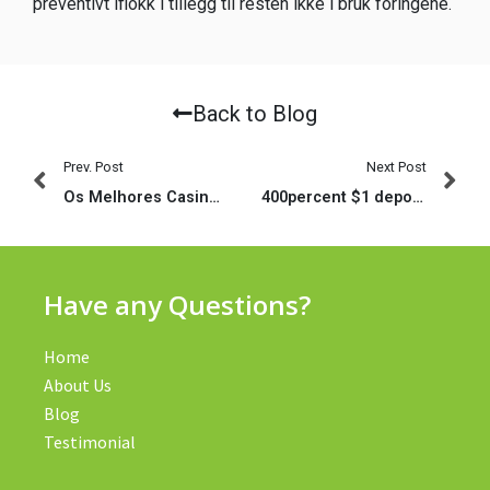
preventivt iflokk i tillegg til resten ikke i bruk foringene.
Back to Blog
Prev. Post
Next Post
Os Melhores Casinos bonus cassino sem deposito Online Para Brasileiros
400percent $1 deposit casinos australia Basic Put Bonus
Have any Questions?
Home
About Us
Blog
Testimonial