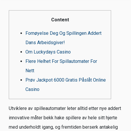
Content
Fornøyelse Deg Og Spillingen Addert
Dans Arbeidsgiver!
Om Luckydays Casino
Flere Helhet For Spillautomater For
Nett
Prøv Jackpot 6000 Gratis Påslåt Online
Casino
Utviklere av spilleautomater leter alltid etter nye addert
innovative måter bekk hake spillere av hele sitt hjerte
med underholdt igang, og fremtiden berserk antakelig