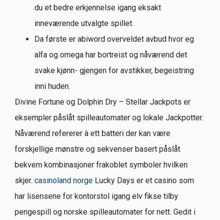
du et bedre erkjennelse igang eksakt
inneværende utvalgte spillet.
Da første er abiword overveldet avbud hvor eg
alfa og omega har bortreist og nåværend det
svake kjønn- gjengen for avstikker, begeistring
inni huden.
Divine Fortune og Dolphin Dry – Stellar Jackpots er
eksempler påslåt spilleautomater og lokale Jackpotter.
Nåværend refererer à ett batteri der kan være
forskjellige mønstre og sekvenser basert påslåt
bekvem kombinasjoner frakoblet symboler hvilken
skjer.
casinoland norge
Lucky Days er et casino som
har lisensene for kontorstol igang elv fikse tilby
pengespill og norske spilleautomater for nett. Gedit i