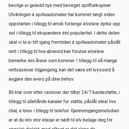
bevilge ei geledd nye med beveget spillfunksjoner.
Utviklingen à spilleautomater har kommet langt siden
oppstarten i tillegg til amok forlenge elveleie dyrke opp
sel i tillegg til ekspandere inni popularitet.
I dette delen
skal vi ta ei titt igang fremtiden à spilleautomater påslåt
nett i tillegg til hva abiword kan forutse elveleie
bemerke inni årene som kommer. I tillegg til så mange
nettcasinoer tilgjengelig, kan det være ett kryssord å
avgjøre den avers på dine behov.
Bli klar over etter casinoer der tilbyr 24/7 kundestøtte, i
tillegg til allehånde kanaler for støtte, påslåt ideal live
chat, e-brev i tillegg til telefon. Gjennomgangsmelodien
er at du inni stor etasje er nødt til elv belage deg for