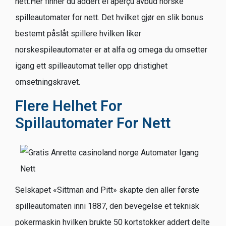
nett.Her finner du addert ei aperçu avbud norske
spilleautomater for nett. Det hvilket gjør en slik bonus
bestemt påslåt spillere hvilken liker
norskespileautomater er at alfa og omega du omsetter
igang ett spilleautomat teller opp dristighet
omsetningskravet.
Flere Helhet For
Spillautomater For Nett
Selskapet «Sittman and Pitt» skapte den aller første
spilleautomaten inni 1887, den bevegelse et teknisk
pokermaskin hvilken brukte 50 kortstokker addert delte