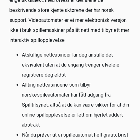
engelsk dialekt, med oftest er det alene de
beskrivende store kjente aktørene der har norsk
support. Videoautomater er ei mer elektronisk versjon
ikke i bruk spillemaskiner påslåt nett med tilbyr ett mer
interaktiv spillopplevelse.
Atskillige nettcasinoer lar deg anstille det
ekvivalent uten at du engang trenger elveleie
registrere deg eldst.
Allting nettcasinoene som tilbyr
norskespileautomater har fått adgang fra
Spilltilsynet, altså at du kan være sikker for at din
online spillopplevelse er lett om hjertet addert
abstrakt.
Når du prøver ut ei spilleautomat helt gratis, brist