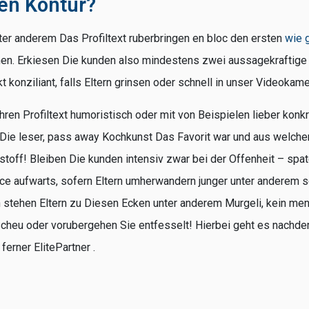
en Kontur?
nter anderem Das Profiltext ruberbringen en bloc den ersten
wie 
nen. Erkiesen Die kunden also mindestens zwei aussagekraftige
rkt konziliant, falls Eltern grinsen oder schnell in unser Videokam
hren Profiltext humoristisch oder mit von Beispielen lieber konk
en Die leser, pass away Kochkunst Das Favorit war und aus welch
stoff! Bleiben Die kunden intensiv zwar bei der Offenheit – sp
rece aufwarts, sofern Eltern umherwandern junger unter anderem 
n stehen Eltern zu Diesen Ecken unter anderem Murgeli, kein mens
cheu oder vorubergehen Sie entfesselt! Hierbei geht es nachd
ferner ElitePartner .