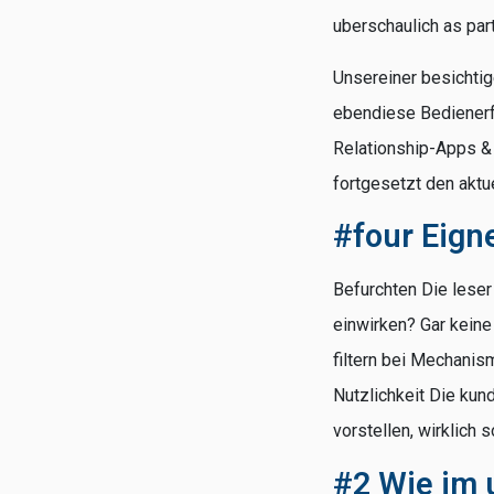
uberschaulich as par
Unsereiner besichtige
ebendiese Bedienerfr
Relationship-Apps &
fortgesetzt den aktu
#four Eign
Befurchten Die lese
einwirken? Gar keine
filtern bei Mechanis
Nutzlichkeit Die ku
vorstellen, wirklich 
#2 Wie im 