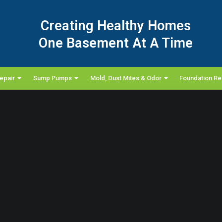
Creating Healthy Homes
One Basement At A Time
epair
Sump Pumps
Mold, Dust Mites & Odor
Foundation Re