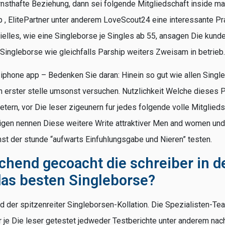
rnsthafte Beziehung, dann sei folgende Mitgliedschaft inside mar
 , ElitePartner unter anderem LoveScout24 eine interessante P
elles, wie eine Singleborse je Singles ab 55, ansagen Die kunde
-Singleborse wie gleichfalls Parship weiters Zweisam in betrieb.
t iphone app – Bedenken Sie daran: Hinein so gut wie allen Sin
an erster stelle umsonst versuchen. Nutzlichkeit Welche dieses P
etern, vor Die leser zigeunern fur jedes folgende volle Mitglied
igen nennen Diese weitere Write attraktiver Men and women und 
st der stunde “aufwarts Einfuhlungsgabe und Nieren” testen.
chend gecoacht die schreiber in d
das besten Singleborse?
d der spitzenreiter Singleborsen-Kollation. Die Spezialisten-Tea
 je Die leser getestet jedweder Testberichte unter anderem na