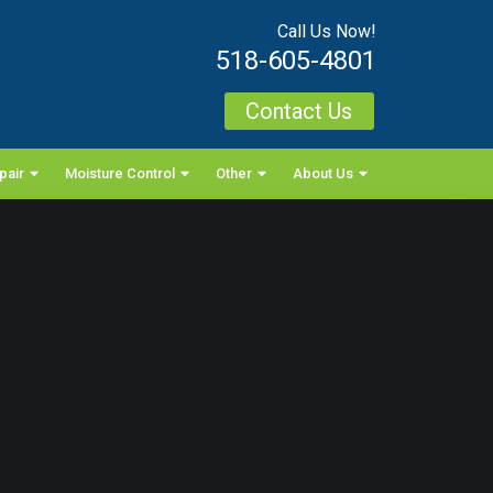
Call Us Now!
518-605-4801
Contact Us
pair
Moisture Control
Other
About Us