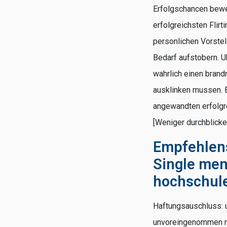
Erfolgschancen bewe
erfolgreichsten Flir
personlichen Vorstel
Bedarf aufstobern. U
wahrlich einen brand
ausklinken mussen. 
angewandten erfolgre
[Weniger durchblicke
Empfehlens
Single men
hochschul
Haftungsauschluss: 
unvoreingenommen nac