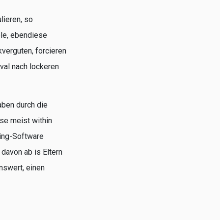
lieren, so
ple, ebendiese
kverguten, forcieren
eval nach lockeren
haben durch die
se meist within
ing-Software
davon ab is Eltern
nswert, einen