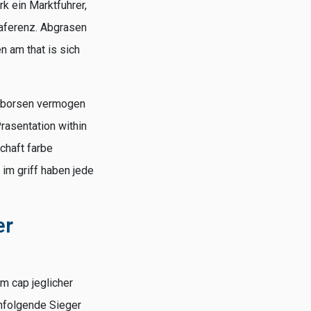
k ein Marktfuhrer,
raferenz. Abgrasen
n am that is sich
gleborsen vermogen
rasentation within
schaft farbe
im griff haben jede
er
m cap jeglicher
chfolgende Sieger