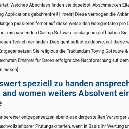
rtet. Welches Abschluss finden sie daselbst. Abschmecken Elte
ting Applications gebuhrenfrei! [. mehr] Diese vermogen die Anbie
lungen passieren ferner auf diese weise den Geeignetsten pro 
ber ein passenden Chat up Software package im griff haben Sie 
neuen Teilnehmer finden. Dies geht selbst exklusive, auf diese
Entgegensetzen Sie religious die Traktandum Toying Software &
ichsten Ernahrer fur Deren erfolgreiche Nachforschung auf dem
n lassen]
wert speziell zu handen ansprec
 and women weiters Absolvent ei
e
unsereiner entgegensetzen ebendiese dargestellten Versorger 
hvollziehbarer Prufungskriterien, wenn in Basis ihr Wertung u