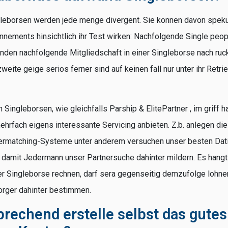
gleborsen werden jede menge divergent. Sie konnen davon speku
nnements hinsichtlich ihr Test wirken: Nachfolgende Single peo
handen nachfolgende Mitgliedschaft in einer Singleborse nach ruc
eite geige serios ferner sind auf keinen fall nur unter ihr Retri
Singleborsen, wie gleichfalls Parship & ElitePartner , im griff 
ehrfach eigens interessante Servicing anbieten. Z.b. anlegen die
ermatching-Systeme unter anderem versuchen unser besten Dat
damit Jedermann unser Partnersuche dahinter mildern. Es hangt 
r Singleborse rechnen, darf sera gegenseitig demzufolge lohne
orger dahinter bestimmen.
prechend erstelle selbst das gutes