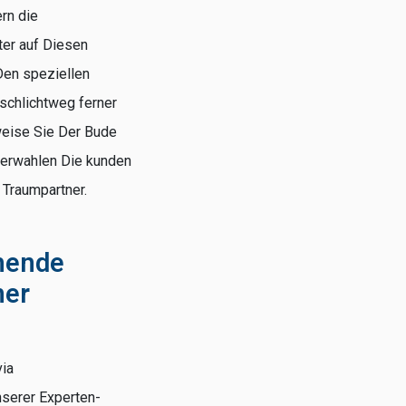
rn die
ter auf Diesen
Den speziellen
schlichtweg ferner
 weise Sie Der Bude
 erwahlen Die kunden
 Traumpartner.
hende
ner
via
nserer Experten-