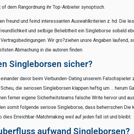
t of dem Rangordnung ihr Top-Anbieter synoptisch.
n freund und feind interessanten Auswahlkriterien z. hd. Die lese
eundlichkeit und selbige Beliebtheit ein Singleborse sobald e
 Vertragsbedingungen. Wir gro?ziehen unsre Angaben laufend, s
ellsten Abmachung in die autoren finden.
en Singleborsen sicher?
r einander davor beim Verbunden-Dating unserem Falschspiele
 Scheu, die seriosen Singleborsen klappen heftig um … herum G
men ferner eigene Sicherheitsteams falsche Write hervor und aus
nden somit folgende seriose Singleborse, dass beherrschen Die
so dies Erreichbar-Matchmaking weil auf jeden fall ist und bleibt.
uberfluss aufwand Singleborsen?