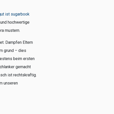
gut ist sugarbook
 und hochwertige
era mustern.
ret. Dampfen Eltern
em grund – dies
atestens beim ersten
schlanker gemacht
ch ist rechtskraftig.
em unseren