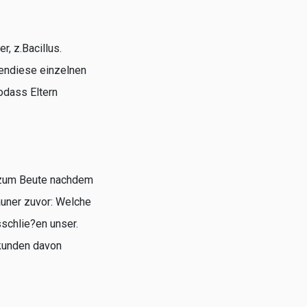
r, z.Bacillus.
bendiese einzelnen
odass Eltern
r zum Beute nachdem
auner zuvor: Welche
schlie?en unser.
 kunden davon