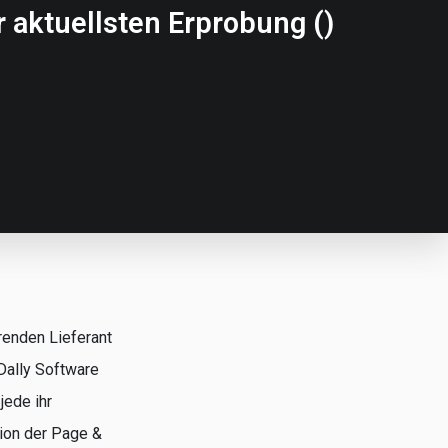
r aktuellsten Erprobung ()
renden Lieferant
Dally Software
jede ihr
tion der Page &